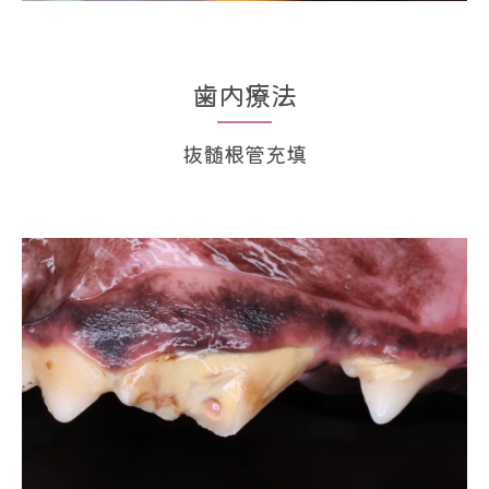
歯内療法
抜髄根管充填