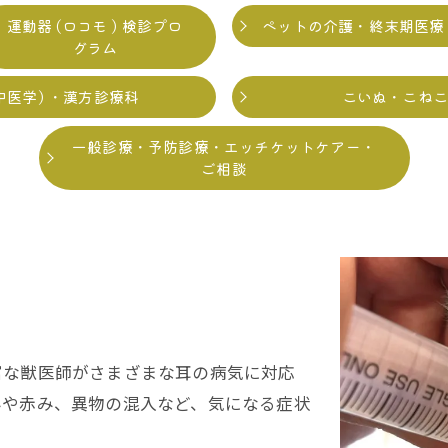
運動器 (ロコモ ) 検診プロ
ペットの介護・終末期医療
グラム
中医学) ・漢方診療科
こいぬ・こねこ
一般診療・予防診療・エッチケットケアー・
ご相談
明
富な獣医師がさまざまな耳の病気に対応
みや赤み、異物の混入など、気になる症状