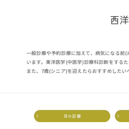
ペットの介護・終末期医療
西
ペットドック
東洋医学 (中医学) 診療科
こいぬ・こねこの診療
一般診療や予約診療に加えて、病気になる前(
一般診療・予防診療・エチ
います。東洋医学(中医学)診療科診断をする
また、7歳(シニア)を迎えたらおすすめした
耳の診療