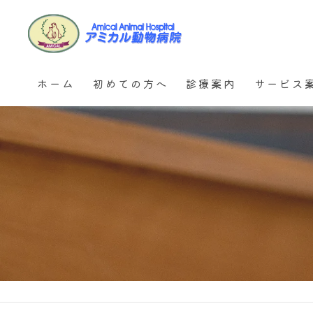
ホーム
初めての方へ
診療案内
サービス
耳の診療
アミカルメデ
不妊・去勢手術
ペットホテ
皮膚とアレルギーの診療
ペットデイ
超音波検診 (腹部・心臓)
犬と猫の歯科
運動器 (ロコモ) 検診プロ