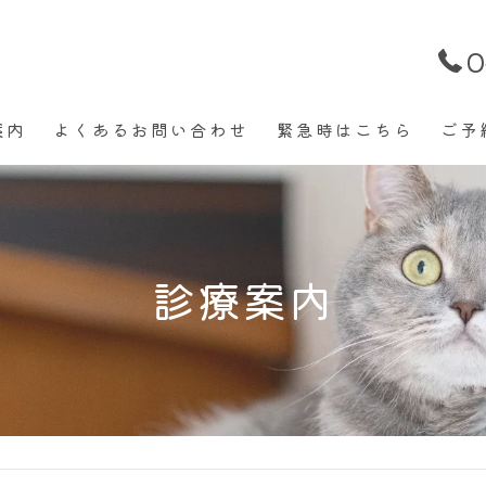
0
案内
よくあるお問い合わせ
緊急時はこちら
ご予
ィカル (医療) トリミング
ワクチン
ル【患者様専用】犬猫ウサギ
トリミング
診療案内
サービス【半日入院と入院】
健康診断
歯科
爪切り
グラム