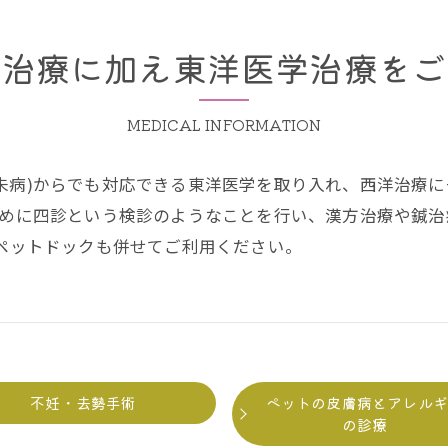
洋治療に加え東洋医学治療をご
MEDICAL INFORMATION
未病)からでも対応できる東洋医学を取り入れ、西洋治療に+
ケットケアー・ご相談
ために四診という検診のようなことを行い、漢方治療や鍼
いペットドックも併せてご利用ください。
不妊・去勢手術
ペットの皮膚病とアレル
の診療