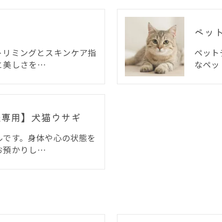
ペッ
トリミングとスキンケア指
ペット
と美しさを…
なペッ
様専用】犬猫ウサギ
ルです。身体や心の状態を
お預かりし…