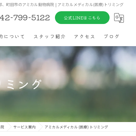
、町田市のアミカル動物病院 | アミカルメディカル(医療)トリミング
42-799-5122
公式LINEはこちら
約について
スタッフ紹介
アクセス
ブログ
リミング
病院
サービス案内
アミカルメディカル (医療) トリミング