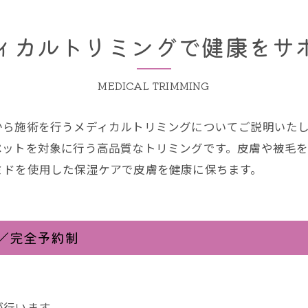
ィカルトリミングで
健康をサ
MEDICAL TRIMMING
から施術を行うメディカルトリミングについてご説明いた
ケットケアー・ご相談
ペットを対象に行う高品質なトリミングです。皮膚や被毛
ミドを使用した保湿ケアで皮膚を健康に保ちます。
／完全予約制
が行います。