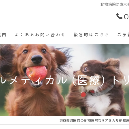
動物病院は東京都
0
案内
よくあるお問い合わせ
緊急時はこちら
ご予
ィカル (医療) トリミング
ワクチン
ル【患者様専用】犬猫ウサギ
トリミング
ルメディカル (医療) ト
サービス【半日入院と入院】
健康診断
歯科
爪切り
東京都町田市の動物病院ならアミカル動物
グラム