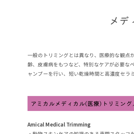
ペットの介護・終末期医療
メデ
ペットドック
東洋医学 (中医学) 診療科
こいぬ・こねこの診療
一般のトリミングとは異なり、医療的な観点
一般診療・予防診療・エチ
齢、皮膚病をもつなど、特別なケアが必要な
ャンプーを行い、短い乾燥時間と高濃度セラ
アミカルメディカル(医療)トリミング
Amical Medical Trimming
・動物スキンケアの知識のある専門スタッフ