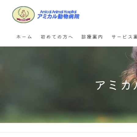
ホーム
初めての方へ
診療案内
サービス
耳の診療
アミカルメデ
不妊・去勢手術
ペットホテ
アミカ
皮膚とアレルギーの診療
ペットデイ
超音波検診 (腹部・心臓)
犬と猫の歯科
運動器 (ロコモ) 検診プロ