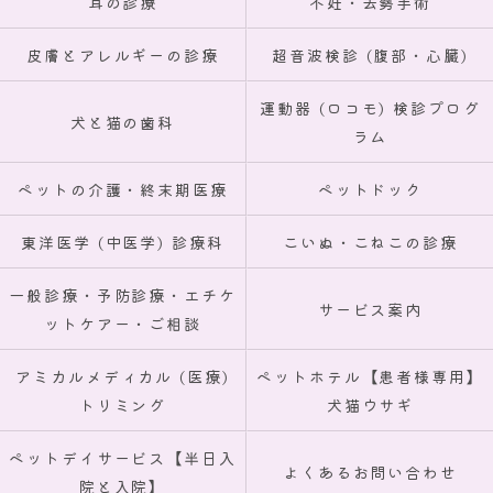
耳の診療
不妊・去勢手術
皮膚とアレルギーの診療
超音波検診 (腹部・心臓)
運動器 (ロコモ) 検診プログ
犬と猫の歯科
ラム
ペットの介護・終末期医療
ペットドック
東洋医学 (中医学) 診療科
こいぬ・こねこの診療
一般診療・予防診療・エチケ
サービス案内
ットケアー・ご相談
アミカルメディカル (医療)
ペットホテル【患者様専用】
トリミング
犬猫ウサギ
ペットデイサービス【半日入
よくあるお問い合わせ
院と入院】