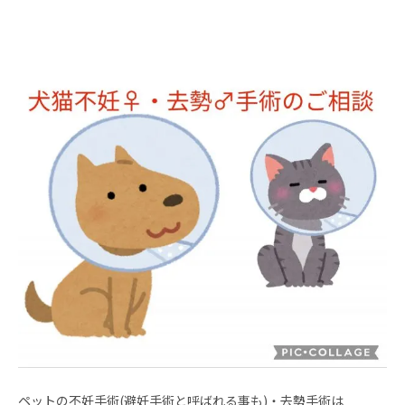
ペットの不妊手術
(
避妊手術と呼ばれる事も
)
・去勢手術は