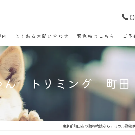
0
案内
よくあるお問い合わせ
緊急時はこちら
ご予
ィカル (医療) トリミング
ワクチン
ル【患者様専用】犬猫ウサギ
トリミング
ゃん トリミング 町田
サービス【半日入院と入院】
健康診断
歯科
爪切り
東京都町田市の動物病院ならアミカル動物
グラム