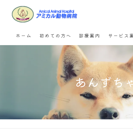
ホーム
初めての方へ
診療案内
サービス
耳の診療
アミカルメデ
不妊・去勢手術
ペットホテ
あんずち
皮膚とアレルギーの診療
ペットデイ
超音波検診 (腹部・心臓)
犬と猫の歯科
運動器 (ロコモ) 検診プロ