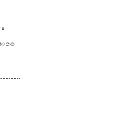
🧴
💞😍
-------------