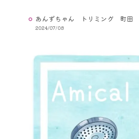
ペットの介護・終末期医療
あんずちゃん トリミング 町田
ペットドック
2024/07/08
東洋医学 (中医学) 診療科
こいぬ・こねこの診療
一般診療・予防診療・エチ