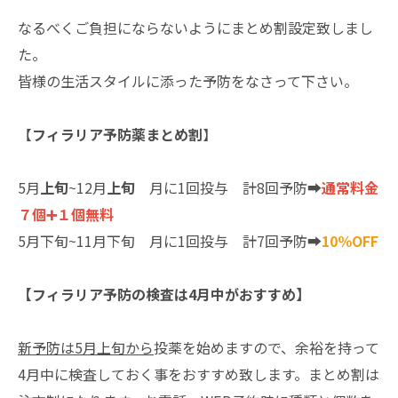
なるべくご負担にならないようにまとめ割設定致しまし
た。
皆様の生活スタイルに添った予防をなさって下さい。
【
フィラリア予防薬まとめ割
】
5月
上旬
~12月
上旬
月に1回投与 計8回予防➡︎
通常料金
７個➕１個無料
5月下旬~11月下旬 月に1回投与 計7回予防➡︎
10％OFF
【フィラリア予防の検査は4月中がおすすめ】
新予防は5月上旬から
投薬を始めますので、余裕を持って
4月中に検査しておく事をおすすめ致します。まとめ割は