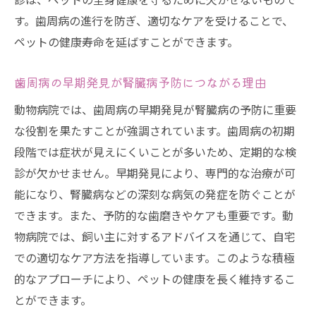
ペットの健康を守るために必要な日常的な
す。歯周病の進行を防ぎ、適切なケアを受けることで、
サポート
ペットの健康寿命を延ばすことができます。
動物病院のプロフェッショナルが教える歯の健
康と全身のつながり
歯周病の早期発見が腎臓病予防につながる理由
専門家が語る歯周病と全身疾患の関係
動物病院では、歯周病の早期発見が腎臓病の予防に重要
動物病院で学ぶ歯科ケアの最新情報
な役割を果たすことが強調されています。歯周病の初期
町田市の動物病院でのプロフェッショナル
段階では症状が見えにくいことが多いため、定期的な検
ケア
診が欠かせません。早期発見により、専門的な治療が可
歯の健康が全身に与える具体的な影響
能になり、腎臓病などの深刻な病気の発症を防ぐことが
健康維持に欠かせない動物病院での診断
できます。また、予防的な歯磨きやケアも重要です。動
町田市で受けられる専門的な健康アドバイ
物病院では、飼い主に対するアドバイスを通じて、自宅
ス
での適切なケア方法を指導しています。このような積極
的なアプローチにより、ペットの健康を長く維持するこ
町田市の動物病院で早期発見！歯周病が腎臓に
とができます。
与える影響を最小限に