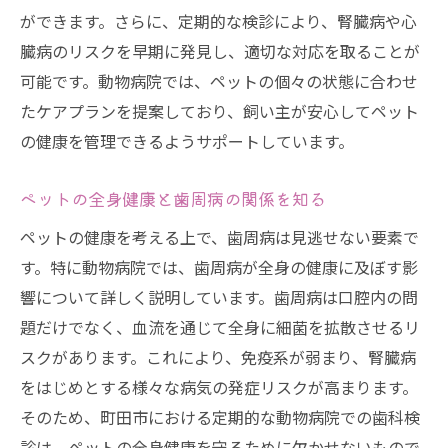
ができます。さらに、定期的な検診により、腎臓病や心
ケア
臓病のリスクを早期に発見し、適切な対応を取ることが
歯科ケアによる腎臓病リスクの軽減方法
可能です。動物病院では、ペットの個々の状態に合わせ
町田市の動物病院で提供される歯科ケアプ
たケアプランを提案しており、飼い主が安心してペット
ラン
の健康を管理できるようサポートしています。
飼い主が知っておくべきペットの歯と腎臓の健
康管理法
ペットの全身健康と歯周病の関係を知る
家庭でできるペットの歯磨きテクニック
ペットの健康を考える上で、歯周病は見逃せない要素で
腎臓の健康を保つために知っておきたいポ
す。特に動物病院では、歯周病が全身の健康に及ぼす影
イント
響について詳しく説明しています。歯周病は口腔内の問
町田市で推奨されるペットの健康管理法
題だけでなく、血流を通じて全身に細菌を拡散させるリ
歯と腎臓の健康に役立つ日常ケア
スクがあります。これにより、免疫系が弱まり、腎臓病
をはじめとする様々な病気の発症リスクが高まります。
町田市の動物病院で教わる健康管理のポイ
そのため、町田市における定期的な動物病院での歯科検
ント
診は、ペットの全身健康を守るために欠かせないもので