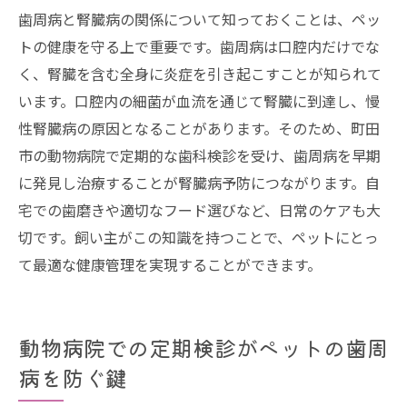
歯周病と腎臓病の関係について知っておくことは、ペッ
向上
トの健康を守る上で重要です。歯周病は口腔内だけでな
歯科診療とホームケアの組み合わせで健康
く、腎臓を含む全身に炎症を引き起こすことが知られて
を守る
います。口腔内の細菌が血流を通じて腎臓に到達し、慢
動物病院での診療がホームケアをより効果
性腎臓病の原因となることがあります。そのため、町田
的に
市の動物病院で定期的な歯科検診を受け、歯周病を早期
動物病院と家庭でできるペットの歯を守るため
に発見し治療することが腎臓病予防につながります。自
の具体的なステップ
宅での歯磨きや適切なフード選びなど、日常のケアも大
家庭で始めるペットの歯磨き講座
切です。飼い主がこの知識を持つことで、ペットにとっ
動物病院で学ぶ具体的な歯ケア方法
て最適な健康管理を実現することができます。
町田市で推奨される歯科ケアアイテム
動物病院と連携した家庭ケアの実践法
動物病院での定期検診がペットの歯周
ペットの歯を守るためのステップバイステ
病を防ぐ鍵
ップガイド