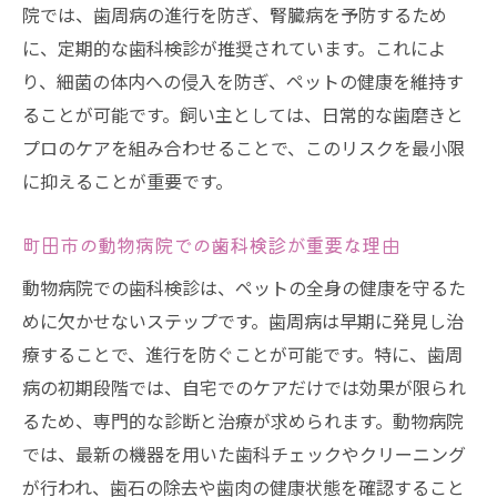
院では、歯周病の進行を防ぎ、腎臓病を予防するため
町田市の動物病院で受けられる歯科サービ
に、定期的な歯科検診が推奨されています。これによ
ス
り、細菌の体内への侵入を防ぎ、ペットの健康を維持す
日常の歯磨きと病院検診の組み合わせが重
ることが可能です。飼い主としては、日常的な歯磨きと
要
プロのケアを組み合わせることで、このリスクを最小限
ペットのストレスを軽減する検診の方法
に抑えることが重要です。
動物病院での歯科検診が健康寿命を延ばす
理由
町田市の動物病院での歯科検診が重要な理由
町田市で学ぶ！ペットの腎臓病リスクを軽減す
動物病院での歯科検診は、ペットの全身の健康を守るた
るための歯科ケア
めに欠かせないステップです。歯周病は早期に発見し治
歯科ケアが腎臓病予防に繋がる理由
療することで、進行を防ぐことが可能です。特に、歯周
町田市での歯科ケアの実践法
病の初期段階では、自宅でのケアだけでは効果が限られ
るため、専門的な診断と治療が求められます。動物病院
ペットの歯科ケアと腎臓病の関係を理解す
では、最新の機器を用いた歯科チェックやクリーニング
る
が行われ、歯石の除去や歯肉の健康状態を確認すること
腎臓病リスクを減らすための町田市の歯科