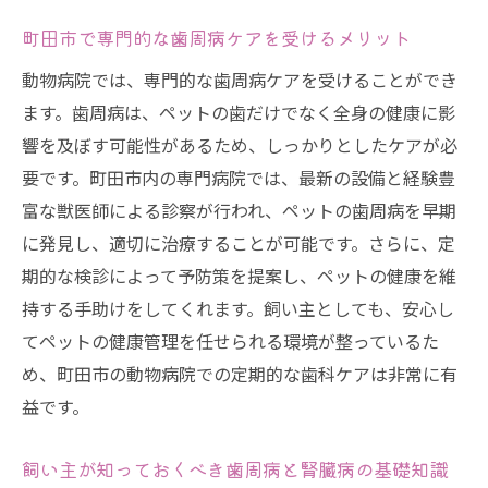
歯周病の早期発見が腎臓病予防に重要な理
町田市で専門的な歯周病ケアを受けるメリット
由
動物病院では、専門的な歯周病ケアを受けることができ
町田市の動物病院での歯周病診断技術
ます。歯周病は、ペットの歯だけでなく全身の健康に影
歯周病が腎臓に与える影響を減らす方法
響を及ぼす可能性があるため、しっかりとしたケアが必
動物病院での検診がもたらす安心感
要です。町田市内の専門病院では、最新の設備と経験豊
町田市で提供される歯周病予防プラン
富な獣医師による診察が行われ、ペットの歯周病を早期
腎臓病リスクを最小限にするための定期検
に発見し、適切に治療することが可能です。さらに、定
診
期的な検診によって予防策を提案し、ペットの健康を維
ペットの健康長寿を叶える町田市での歯科診療
持する手助けをしてくれます。飼い主としても、安心し
とホームケアの重要性
てペットの健康管理を任せられる環境が整っているた
町田市の動物病院で受けられる歯科診療
め、町田市の動物病院での定期的な歯科ケアは非常に有
益です。
ホームケアがもたらすペットの健康長寿
定期診療と家庭ケアの相乗効果
飼い主が知っておくべき歯周病と腎臓病の基礎知識
町田市での歯科診療がペットの生活の質を