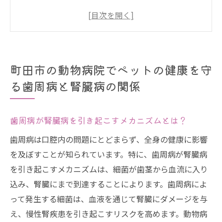
は？
町田市の動物病院での歯科検診が重要な理
由
ペットの全身健康と歯周病の関係を知る
町田市の動物病院でペットの健康を守
歯周病の早期発見が腎臓病予防につながる
る歯周病と腎臓病の関係
理由
町田市で専門的な歯周病ケアを受けるメリ
ット
歯周病が腎臓病を引き起こすメカニズムとは？
飼い主が知っておくべき歯周病と腎臓病の
歯周病は口腔内の問題にとどまらず、全身の健康に影響
基礎知識
を及ぼすことが知られています。特に、歯周病が腎臓病
動物病院での定期検診がペットの歯周病を防ぐ
を引き起こすメカニズムは、細菌が歯茎から血流に入り
鍵
込み、腎臓にまで到達することによります。歯周病によ
って発生する細菌は、血液を通じて腎臓にダメージを与
定期検診でわかるペットの口腔内状態
え、慢性腎疾患を引き起こすリスクを高めます。動物病
早期発見が可能な動物病院での歯科検診