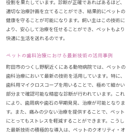
役割を果たしています。診断が正確であればあるほど、
アクセスの良さで選ぶ動物病院
適切な治療計画を立てることができ、結果的にペットの
ペットと飼い主に優しい病院とは
健康を守ることが可能になります。飼い主はこの技術に
動物病院の設備とその重要性
より、安心して治療を任せることができ、ペットもより
安心感を与える病院スタッフの対応
快適に生活を送れるのです。
ペットの歯の問題を未然に防ぐ町田市の動物病
ペットの歯科治療における最新技術の活用事例
院
早期発見が鍵！ペットの歯の健康管理
町田市のつくし野駅近くにある動物病院では、ペットの
町田市の動物病院の予防プログラム紹介
歯科治療において最新の技術を活用しています。特に、
歯科用マイクロスコープを用いることで、極めて細かい
飼い主ができる日常ケアと動物病院の役割
部分まで確認可能な精密な診断が行われています。これ
未然に防ぐための歯の健康チェックリスト
により、歯周病や歯石の早期発見、治療が可能となりま
ペットの健康を守るための習慣
す。また、痛みの少ない治療を提供することで、ペット
動物病院で受けられる歯科予防サービス
にとってもストレスを軽減することができます。こうし
た最新技術の積極的な導入は、ペットのクオリティ・オ