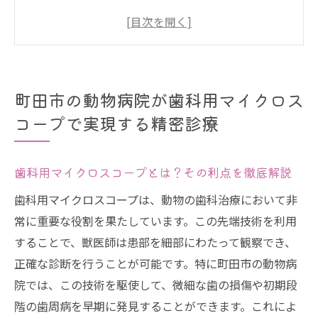
徹底解説
精密診療でペットの歯の健康を守る方法
町田市での実際の症例から学ぶ動物歯科治
療
町田市の動物病院が歯科用マイクロス
歯科用マイクロスコープがもたらす診断の
コープで実現する精密診療
正確性
ペットの歯科治療における最新技術の活用
事例
歯科用マイクロスコープとは？その利点を徹底解説
動物病院での歯科用マイクロスコープの役
歯科用マイクロスコープは、動物の歯科治療において非
割とは
常に重要な役割を果たしています。この先端技術を利用
つくし野駅近くで見つける動物歯科治療の信頼
することで、獣医師は患部を細部にわたって観察でき、
性と安心感
正確な診断を行うことが可能です。特に町田市の動物病
院では、この技術を駆使して、微細な歯の損傷や初期段
地域住民が推薦する動物病院
階の歯周病を早期に発見することができます。これによ
歯科治療の信頼を高めるための取り組み