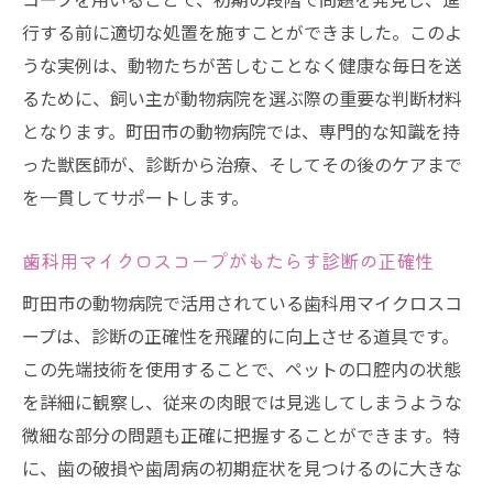
行する前に適切な処置を施すことができました。このよ
歯科用マイクロスコープの実践事例
うな実例は、動物たちが苦しむことなく健康な毎日を送
動物歯科治療で注目される町田市の動物病院の
るために、飼い主が動物病院を選ぶ際の重要な判断材料
選び方
となります。町田市の動物病院では、専門的な知識を持
専門性と信頼性を兼ね備えた病院の特徴
った獣医師が、診断から治療、そしてその後のケアまで
動物病院選びのポイントを徹底解説
を一貫してサポートします。
歯科治療が得意な動物病院の見極め方
注目される町田市の動物歯科治療施設
歯科用マイクロスコープがもたらす診断の正確性
病院選びに役立つ口コミサイトの活用法
町田市の動物病院で活用されている歯科用マイクロスコ
地域おすすめの動物病院ランキング
ープは、診断の正確性を飛躍的に向上させる道具です。
つくし野駅周辺で安心して通える動物病院の特
この先端技術を使用することで、ペットの口腔内の状態
徴
を詳細に観察し、従来の肉眼では見逃してしまうような
微細な部分の問題も正確に把握することができます。特
地域密着型動物病院の安心感
に、歯の破損や歯周病の初期症状を見つけるのに大きな
つくし野駅周辺の動物病院が選ばれる理由