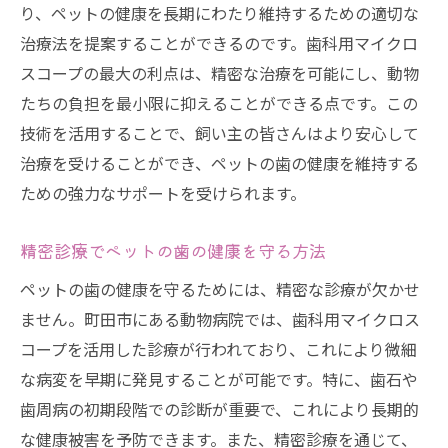
り、ペットの健康を長期にわたり維持するための適切な
安心して任せられる動物歯科医の選び方
治療法を提案することができるのです。歯科用マイクロ
つくし野駅周辺の動物病院の特色とは
スコープの最大の利点は、精密な治療を可能にし、動物
信頼性の高い診療を受けるためのポイント
たちの負担を最小限に抑えることができる点です。この
動物病院の選び方：実際の口コミから
技術を活用することで、飼い主の皆さんはより安心して
動物病院での定期チェックがペットの歯の健康
治療を受けることができ、ペットの歯の健康を維持する
を守る理由
ための強力なサポートを受けられます。
定期的な歯科検診の重要性と効果
精密診療でペットの歯の健康を守る方法
動物病院で行う歯科チェックの流れ
ペットの歯の健康を守るためには、精密な診療が欠かせ
早期発見がペットの健康を左右する
ません。町田市にある動物病院では、歯科用マイクロス
飼い主が知っておくべき歯科ケアの基本
コープを活用した診療が行われており、これにより微細
ペットの歯の問題を未然に防ぐ生活習慣
な病変を早期に発見することが可能です。特に、歯石や
プロによる定期チェックのメリット
歯周病の初期段階での診断が重要で、これにより長期的
最新技術でペットの健康をサポートする町田市
な健康被害を予防できます。また、精密診療を通じて、