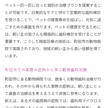
の動物病院
ペット一匹一匹に合った個別の治療プランを提案するこ
最先端技術によるペット治療の進化
とが可能です。日常的なケアと併せて定期的な歯科検診
町田市の動物病院が実践する健康管理法
を受けることで、ペットの健康寿命を延ばし、元気に過
新しい技術がもたらすペットケアの未来
ごすための基盤を作ります。ペットの健康を守るために
は、飼い主の皆さんも積極的に歯科検診を受けることが
ペットの健康を支える動物病院の最新設備
重要です。こうした精密診療の技術は、町田市の動物病
技術革新がもたらす診療の効率化
院で実践されており、地域の飼い主から高い信頼を得て
動物病院での技術導入例とその効果
います。
歯科用マイクロスコープが叶えるペットの快適
な生活
町田市での実際の症例から学ぶ動物歯科治療
歯科用マイクロスコープの使用例と効果
町田市にある動物病院では、数多くの動物歯科治療が行
痛みを軽減するための最適な技術とは
われ、その中から得られた実際の症例は、飼い主にとっ
歯科治療がもたらすペットの生活の質向上
て最善の治療法を考えるうえで非常に参考になります。
快適な生活を支える歯科治療の選択肢
例えば、ある犬の歯周病の症例では、歯科用マイクロス
ペットの笑顔を守るための技術
コープを用いることで、初期の段階で問題を発見し、進